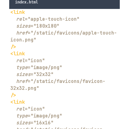
index.html
<
link
rel
=
"
apple-touch-icon
"
sizes
=
"
180x180
"
href
=
"
/static/favicons/apple-touch-
icon.png
"
/>
<
link
rel
=
"
icon
"
type
=
"
image/png
"
sizes
=
"
32x32
"
href
=
"
/static/favicons/favicon-
32x32.png
"
/>
<
link
rel
=
"
icon
"
type
=
"
image/png
"
sizes
=
"
16x16
"