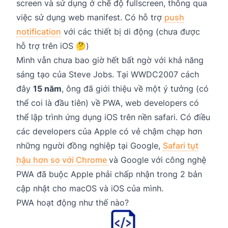
screen và sử dụng ở chế độ fullscreen, thông qua
việc sử dụng web manifest. Có hỗ trợ
push
notification
với các thiết bị di động (chưa được
hỗ trợ trên iOS 🤔)
Mình vẫn chưa bao giờ hết bất ngờ với khả năng
sáng tạo của Steve Jobs. Tại WWDC2007 cách
đây
15 năm
, ông đã giới thiệu về một ý tưởng (có
thể coi là đầu tiên) về PWA, web developers có
thể lập trình ứng dụng iOS trên nền safari. Có điều
các developers của Apple có vẻ chậm chạp hơn
những người đồng nghiệp tại Google,
Safari tụt
hậu hơn so với Chrome
và Google với công nghệ
PWA đã buộc Apple phải chấp nhận trong 2 bản
cập nhật cho macOS và iOS của mình.
PWA hoạt động như thế nào?