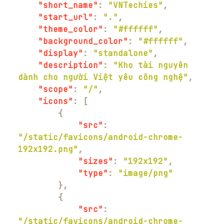
"short_name"
:
"VNTechies"
,
"start_url"
:
"."
,
"theme_color"
:
"#ffffff"
,
"background_color"
:
"#ffffff"
,
"display"
:
"standalone"
,
"description"
:
"Kho tài nguyên 
dành cho người Việt yêu công nghệ"
,
"scope"
:
"/"
,
"icons"
:
[
{
"src"
:
"/static/favicons/android-chrome-
192x192.png"
,
"sizes"
:
"192x192"
,
"type"
:
"image/png"
}
,
{
"src"
:
"/static/favicons/android-chrome-