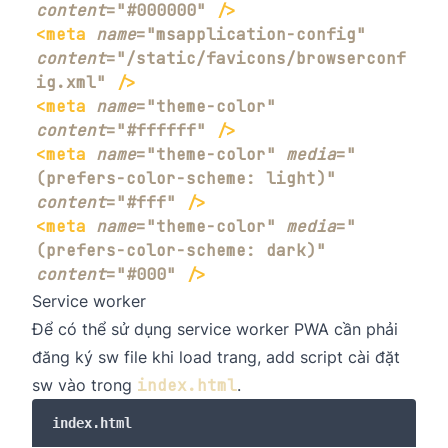
content
=
"
#000000
"
/>
<
meta
name
=
"
msapplication-config
"
content
=
"
/static/favicons/browserconf
ig.xml
"
/>
<
meta
name
=
"
theme-color
"
content
=
"
#ffffff
"
/>
<
meta
name
=
"
theme-color
"
media
=
"
(prefers-color-scheme: light)
"
content
=
"
#fff
"
/>
<
meta
name
=
"
theme-color
"
media
=
"
(prefers-color-scheme: dark)
"
content
=
"
#000
"
/>
Service worker
Để có thể sử dụng service worker PWA cần phải
đăng ký sw file khi load trang, add script cài đặt
sw vào trong
index.html
.
index.html