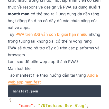
khác nhau, trong khi đó, một lập trình viên có kiến
thức về responsive design và PWA sử dụng
dưới 1
month man
có thể tạo ra 1 ứng dụng đa nền tảng
hoạt động ổn định có đầy đủ các chức năng của
native apps.
Tuy
PWA trên iOS vẫn còn bị giới hạn nhiều
nhưng
trong tương lai không xa, có thể hi vọng rằng
PWA sẽ được hỗ trợ đầy đủ trên các platforms và
browsers.
Làm sao để biến wep app thành PWA?
Manifest file
Tạo manifest file theo hướng dẫn tại trang
Add a
web app manifest
manifest.json
{
"name"
:
"VNTechies Dev Blog"
,