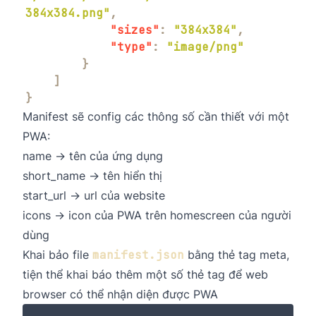
384x384.png"
,
"sizes"
:
"384x384"
,
"type"
:
"image/png"
}
]
}
Manifest sẽ config các thông số cần thiết với một
PWA:
name → tên của ứng dụng
short_name → tên hiển thị
start_url → url của website
icons → icon của PWA trên homescreen của người
dùng
Khai bảo file
manifest.json
bằng thẻ tag meta,
tiện thể khai báo thêm một số thẻ tag để web
browser có thể nhận diện được PWA