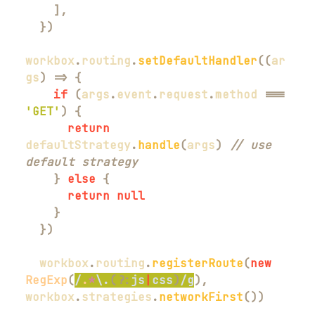
]
,
}
)
workbox
.
routing
.
setDefaultHandler
(
(
ar
gs
)
=>
{
if
(
args
.
event
.
request
.
method
===
'GET'
)
{
return
defaultStrategy
.
handle
(
args
)
// use 
default strategy
}
else
{
return
null
}
}
)
  workbox
.
routing
.
registerRoute
(
new
RegExp
(
/
.
*
\.
(?:
js
|
css
)
/
g
)
,
workbox
.
strategies
.
networkFirst
(
)
)