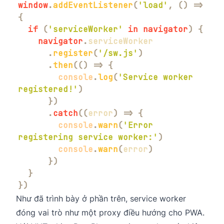
window
.
addEventListener
(
'load'
,
(
)
=>
{
if
(
'serviceWorker'
in
navigator
)
{
navigator
.
serviceWorker
.
register
(
'/sw.js'
)
.
then
(
(
)
=>
{
console
.
log
(
'Service worker 
registered!'
)
}
)
.
catch
(
(
error
)
=>
{
console
.
warn
(
'Error 
registering service worker:'
)
console
.
warn
(
error
)
}
)
}
}
)
Như đã trình bày ở phần trên, service worker
đóng vai trò như một proxy điều hướng cho PWA.