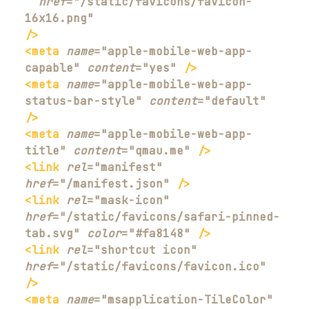
href
=
"
/static/favicons/favicon-
16x16.png
"
/>
<
meta
name
=
"
apple-mobile-web-app-
capable
"
content
=
"
yes
"
/>
<
meta
name
=
"
apple-mobile-web-app-
status-bar-style
"
content
=
"
default
"
/>
<
meta
name
=
"
apple-mobile-web-app-
title
"
content
=
"
qmau.me
"
/>
<
link
rel
=
"
manifest
"
href
=
"
/manifest.json
"
/>
<
link
rel
=
"
mask-icon
"
href
=
"
/static/favicons/safari-pinned-
tab.svg
"
color
=
"
#fa8148
"
/>
<
link
rel
=
"
shortcut icon
"
href
=
"
/static/favicons/favicon.ico
"
/>
<
meta
name
=
"
msapplication-TileColor
"