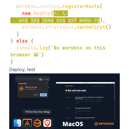
  workbox
.
routing
.
registerRoute
(
new
RegExp
(
/
.
*
\.
(?:
png
|
jpg
|
jpeg
|
svg
|
gif
|
webp
)
/
g
)
,
    workbox
.
strategies
.
cacheFirst
(
)
)
}
else
{
console
.
log
(
`
No workbox on this 
browser 😬
`
)
}
Deploy, test