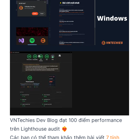
VNTechies Dev Blog đạt 100 điểm performance
trên Lighthouse audit ❤️‍🔥
Các bạn có thể tham khảo thêm bài viết
7 tính