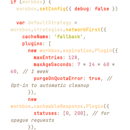
if
(
workbox
)
{
  workbox
.
setConfig
(
{
debug
:
false
}
)
var
 defaultStrategy 
=
workbox
.
strategies
.
networkFirst
(
{
cacheName
:
'fallback'
,
plugins
:
[
new
workbox
.
expiration
.
Plugin
(
{
maxEntries
:
128
,
maxAgeSeconds
:
7
*
24
*
60
*
60
,
// 1 week
purgeOnQuotaError
:
true
,
// 
Opt-in to automatic cleanup
}
)
,
new
workbox
.
cacheableResponse
.
Plugin
(
{
statuses
:
[
0
,
200
]
,
// for 
opague requests
}
)
,