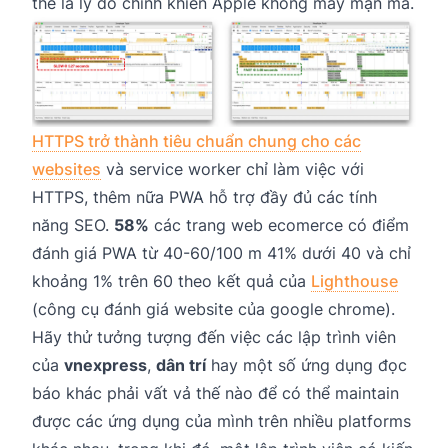
thể là lý do chính khiến Apple không mấy mặn mà.
HTTPS trở thành tiêu chuẩn chung cho các
websites
và service worker chỉ làm việc với
HTTPS, thêm nữa PWA hỗ trợ đầy đủ các tính
năng SEO.
58%
các trang web ecomerce có điểm
đánh giá PWA từ 40-60/100 m 41% dưới 40 và chỉ
khoảng 1% trên 60 theo kết quả của
Lighthouse
(công cụ đánh giá website của google chrome).
Hãy thử tưởng tượng đến việc các lập trình viên
của
vnexpress
,
dân trí
hay một số ứng dụng đọc
báo khác phải vất vả thế nào để có thể maintain
được các ứng dụng của mình trên nhiều platforms