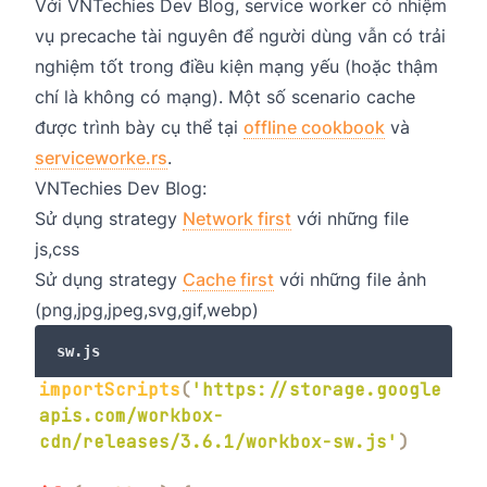
Với VNTechies Dev Blog, service worker có nhiệm
vụ precache tài nguyên để người dùng vẫn có trải
nghiệm tốt trong điều kiện mạng yếu (hoặc thậm
chí là không có mạng). Một số scenario cache
được trình bày cụ thể tại
offline cookbook
và
serviceworke.rs
.
VNTechies Dev Blog:
Sử dụng strategy
Network first
với những file
js,css
Sử dụng strategy
Cache first
với những file ảnh
(png,jpg,jpeg,svg,gif,webp)
sw.js
importScripts
(
'https://storage.google
apis.com/workbox-
cdn/releases/3.6.1/workbox-sw.js'
)